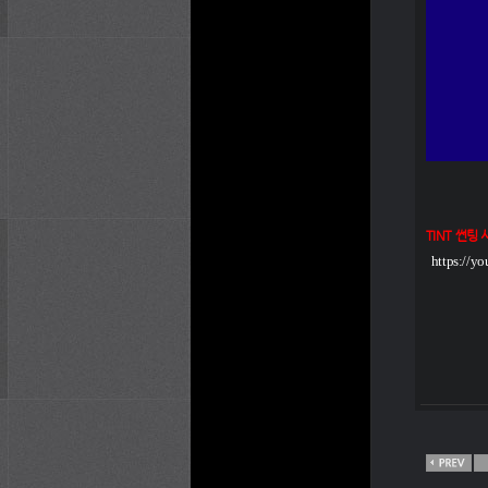
TINT 썬팅
https://y