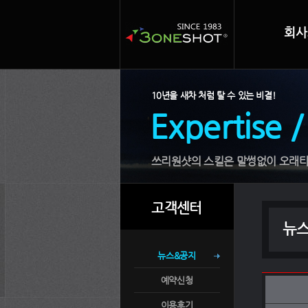
회사
10년을 새차 처럼 탈 수 있는 비결!
Expertise /
쓰리원샷의 스킬은 말썽없이 오래타
고객센터
뉴
뉴스&공지
예약신청
이용후기