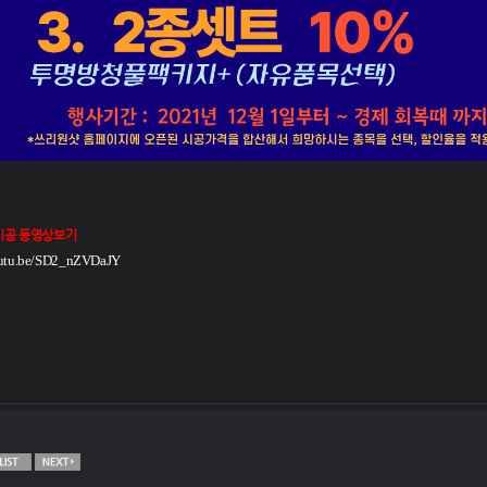
 시공 동영상보기
outu.be/SD2_nZVDaJY