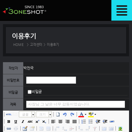
이용후기
HOME
>
고객센터
>
이용후기
박찬국
작성자
비밀번호
비밀글
비밀글
제목
소스
글꼴
크기