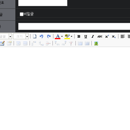
번호
비밀글
글
목
글꼴
크기