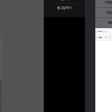
비밀
묻고답하기
비밀
제
소스