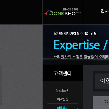
회사
10년을 새차 처럼 탈 수 있는 비결!
Expertise /
쓰리원샷의 스킬은 말썽없이 오래타
고객센터
이
뉴스&공지
예약신청
작성
이용후기