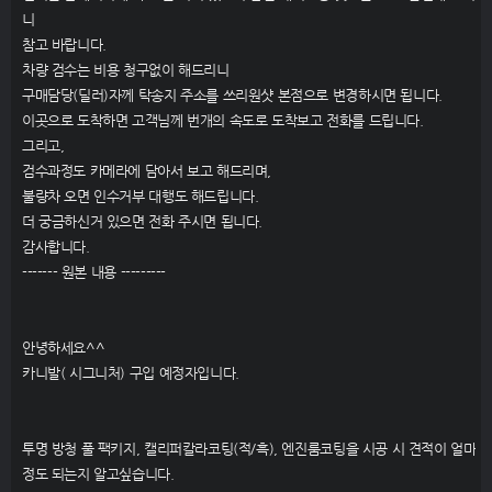
니
참고 바랍니다.
차량 검수는 비용 청구없이 해드리니
구매담당(딜러)자께 탁송지 주소를 쓰리원샷 본점으로 변경하시면 됩니다.
이곳으로 도착하면 고객님께 번개의 속도로 도착보고 전화를 드립니다.
그리고,
검수과정도 카메라에 담아서 보고 해드리며,
불량차 오면 인수거부 대행도 해드립니다.
더 궁금하신거 있으면 전화 주시면 됩니다.
감사합니다.
------- 원본 내용 ---------
안녕하세요^^
카니발( 시그니처) 구입 예정자입니다.
투명 방청 풀 팩키지, 캘리퍼칼라코팅(적/흑), 엔진룸코팅을 시공 시 견적이 얼마
정도 되는지 알고싶습니다.