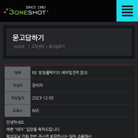
묻고답하기
HOME
>
고객센터
>
묻고답하기
RE: 방청풀팩키지 예약및견적 문의
제목
관리자
작성자
2023-12-03
작성일자
865
조회수
안녕하세요.
예쁜 "애마" 입양을 축하드립니다.
월요일날 전화 한번 주시면 희망하시는 일짜 조율해서