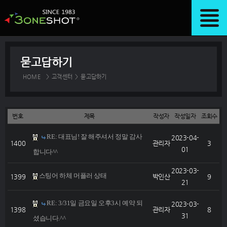
묻고답하기
HOME
>
고객센터
>
묻고답하기
번호
제목
작성자
작성일자
조회수
RE: 대표님! 잘 해주셔서 정말 감사
2023-04-
1400
관리자
3
01
합니다^^
2023-03-
스팅어 하체 머플러 상태
1399
박인산
9
21
RE: 3/31일 금요일 오후3시 예약 되
2023-03-
1398
관리자
8
31
셨습니다.^^