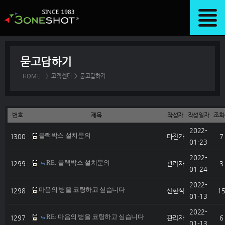
묻고답하기
HOME
>
고객센터
>
묻고답하기
번호
제목
작성자
작성일자
조회
2022-
블랙박스 설치문의
1300
마진가
7
01-23
2022-
RE: 블랙박스 설치문의
1299
관리자
3
01-24
2022-
마음의 병을 코팅하고 싶습니다
1298
신현식
1
01-13
2022-
RE: 마음의 병을 코팅하고 싶습니다
1297
관리자
6
01-13