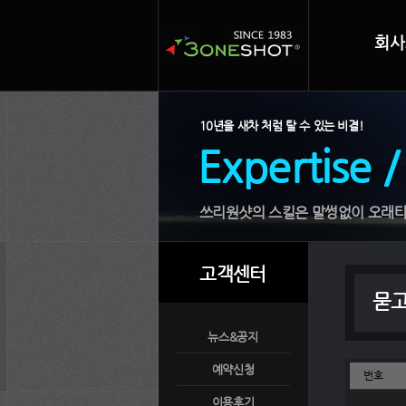
회사
10년을 새차 처럼 탈 수 있는 비결!
Expertise /
쓰리원샷의 스킬은 말썽없이 오래타
고객센터
묻
뉴스&공지
예약신청
번호
이용후기