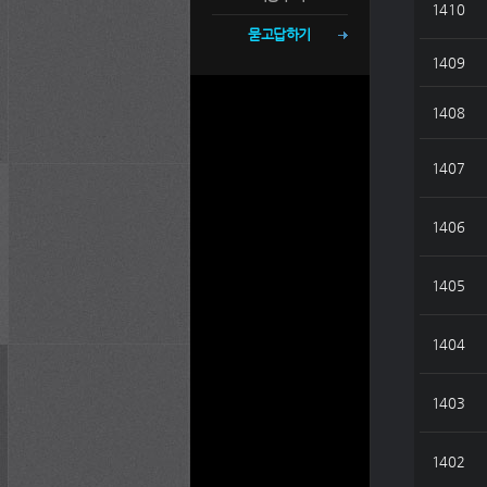
1410
묻고답하기
1409
1408
1407
1406
1405
1404
1403
1402