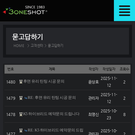
묻고답하기
HOME
>
고객센터
>
묻고답하기
번호
제목
작성자
작성일자
조회수
2025-11-
후면 유리 틴팅 시공 문의
1480
윤상호
2
12
2025-11-
RE: 후면 유리 틴팅 시공 문의
1479
관리자
2
12
2025-10-
K5 하이브리드 예약문의 드립니다
1478
최영신
8
23
RE: K5 하이브리드 예약문의 드립
2025-10-
1477
관리자
2