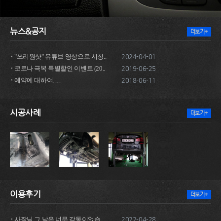
뉴스&공지
더보기+
"쓰리원샷" 유튜브 영상으로 시청..
2024-04-01
코로나 극복 특별할인 이벤트 (20..
2019-06-25
예약에 대하여......
2018-06-11
시공사례
더보기+
이용후기
더보기+
사장님 그 날은 너무 감동이었습..
2022-04-28