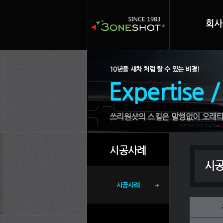
회사
10년을 새차 처럼 탈 수 있는 비결!
Expertise /
쓰리원샷의 스킬은 말썽없이 오래타
시공사례
시
시공사례