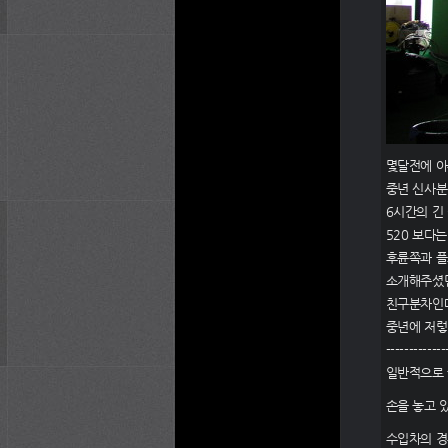
몇달전에 아
중년 신사분
6시간의 긴
520 보다
후륜쪽과 플
소개해주셨던
친구분차인데
중년에 저렇
-------------
일반적으로 
손을 놓고 
수입차의 경