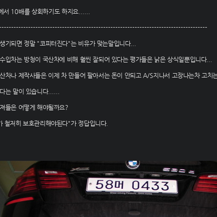
에서
10
배를 상회하기도 하지요
......
--------------------------------------------------------------------------------------
제생기되면 정말
"
코피터진다
"
는 비유가 맞는말입니다
...
수입차는 방청이 국산차에 비해 훨씬 잘되어 있다는 평가들은 낡은 상식일뿐입니다
...
산차나 제작사들은 이제 차 만들어 팔아서는 돈이 안되고
A/S
지나서 고장나는차 고치
다는 말이 있습니다
......
져들은 어떻게 해야될까요
?
가 철저히 보호관리해야된다
"
가 정답입니다
.