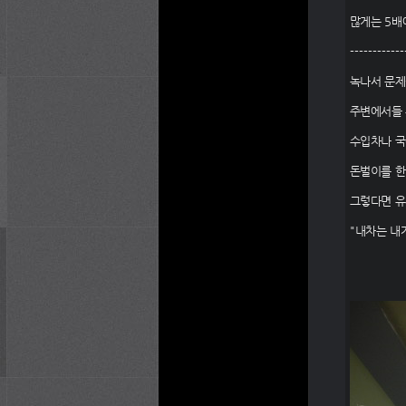
많게는
5
배
------------
녹나서 문
주변에서들 
수입차나 국
돈벌이를 한
그렇다면 유
"
내차는 내