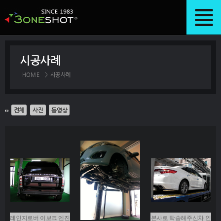
시공사례
HOME
>
시공사례
전체
사진
동영상
레인지로버 이보크 엔진
본사로 탁송해주신차 인