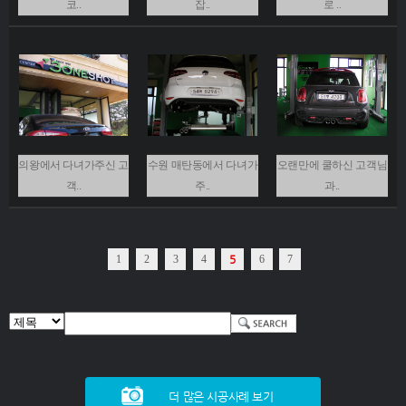
코..
잡..
로 ..
의왕에서 다녀가주신 고
수원 매탄동에서 다녀가
오랜만에 쿨하신 고객님
객..
주..
과..
1
2
3
4
5
6
7
더 많은 시공사례 보기