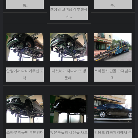
룸..
수..
최성민 고객님의 부친께
서 ..
안양에서 다녀가주신 고
다섯해가 지나서 또 방
쓰리원샷 단골 고객님의
객..
문해..
3..
쓰바루 아웃백 투명언더
많은분들의 시선을 사로
강원도 강릉지역에서 주