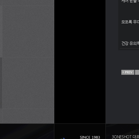
케어 받을 
모쪼록 무
건강 유의
3ONESHOT 대