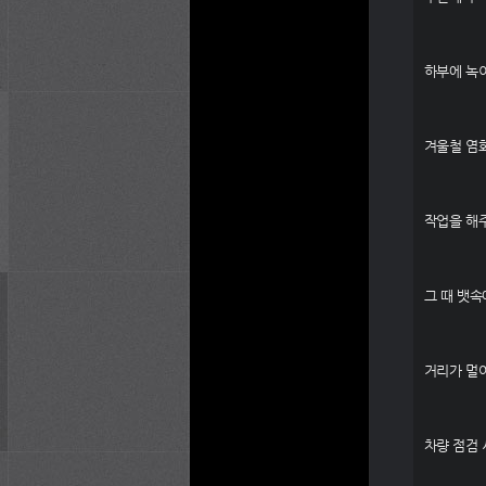
하부에 녹이
겨울철 염
작업을 해
그 때 뱃속
거리가 멀어
차량 점검 