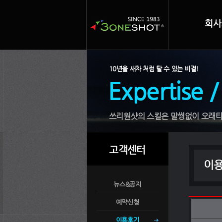
회사
10년을 새차 처럼 탈 수 있는 비결!
Expertise /
쓰리원샷의 스킬은 말썽없이 오래타
고객센터
이
뉴스&공지
예약신청
이용후기