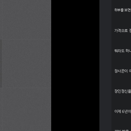
하부를 보면
가격으로 
뭐라도 하
장사꾼이 
장인정신을
이제 6년