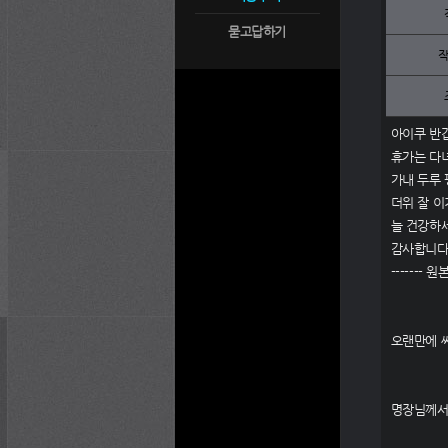
묻고답하기
아이쿠 반
휴가는 다
가내 두루
더위 잘 
늘 건강하
감사합니다
------- 원본
오랜만에 
명장님께서