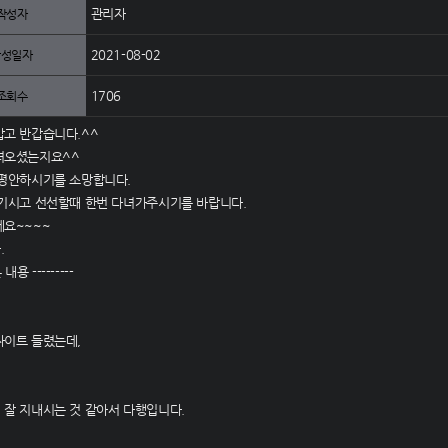
관리자
작성자
2021-08-02
작성일자
1706
조회수
갑고 반갑습니다.^^
녀오셨는지요^^
 평안하시기를 소망합니다.
이기시고 선선할때 한번 다녀가주시기를 바랍니다.
세요~~~~
.
 내용 ---------
싸이트 들렸는데,
 잘 지내시는 것 같아서 다행입니다.