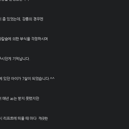
 좀 있었는데, 강릉의 경우엔
화칼슘에 의한 부식을 걱정하시며
주시던게 기억납니다.
에 있던 아이가 7살이 되었습니다.^^
 매년 as는 받지 못했지만
시 리프트에 띄울 때 마다
깨끗한