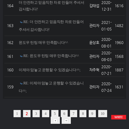
더 안전하고 믿음직한 차로 만들어 주셔서
2020-
164
김태섭
1616
감사합니다!
12-31
RE: 더 안전하고 믿음직한 차로 만들어
2021-
163
관리자
1482
01-05
주셔서 감사합니다!
2020-
162
윈도우 틴팅 매우 만족합니다^^
윤상호
1960
08-01
2020-
RE: 윈도우 틴팅 매우 만족합니다^^
161
관리자
1568
08-03
2020-
160
이제야 맘놓고 운행할 수 있겠습니다^^;
차주혁
1887
07-21
RE: 이제야 맘놓고 운행할 수 있겠습니
2020-
159
관리자
1631
07-24
다^^;
1
2
3
4
5
6
7
8
9
10