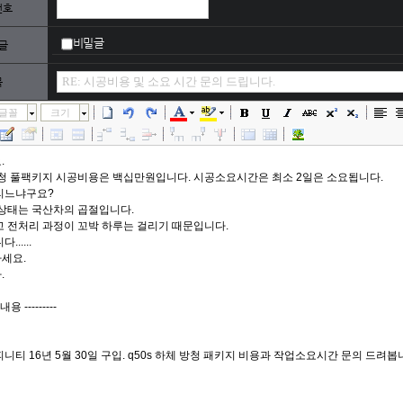
번호
비밀글
글
목
글꼴
크기