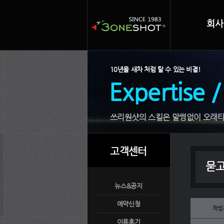
회사
10년을 새차 처럼 탈 수 있는 비결!
Expertise /
쓰리원샷의 스킬은 말썽없이 오래타
고객센터
묻
뉴스&공지
예약신청
작성
이용후기