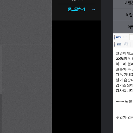
비밀
묻고답하기
비밀
제
소스