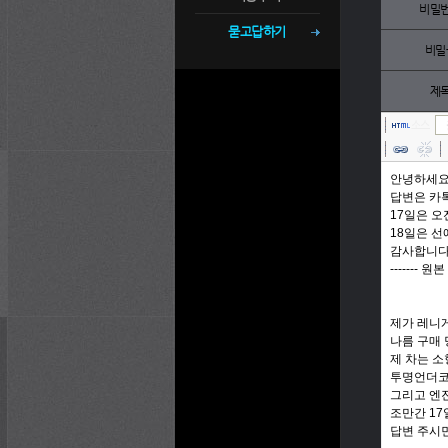
비밀
묻고답하기
비밀
제
소스