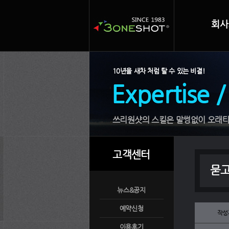
회사
10년을 새차 처럼 탈 수 있는 비결!
Expertise /
쓰리원샷의 스킬은 말썽없이 오래타
고객센터
묻
뉴스&공지
예약신청
작성
이용후기