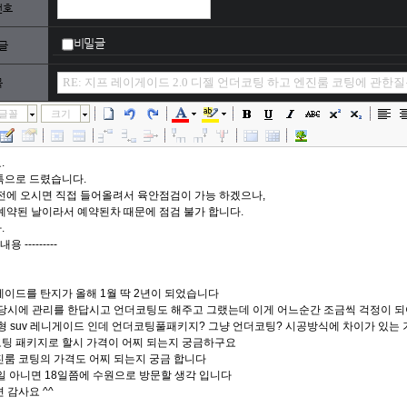
번호
비밀글
글
목
글꼴
크기